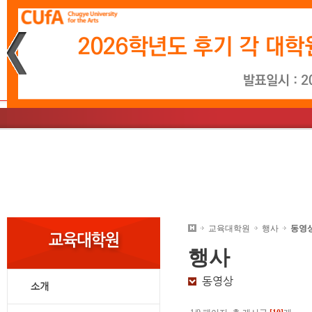
재생
정지
소개
학사일정
문화예술경영학과
소개
학사일정
영상시나리오학과
총장인사말
입학소식
음악학과
학사
미
교
대학원안내
교육대학원
행사
동영
행사
동영상
소개