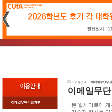
재생
정지
소개
학사일정
문화예술경영학과
소개
학사일정
영상시나리오학과
총장인사말
입학소식
음악학과
학사
미
교
대학원안내
이용안내
이메일무단수집
이메일
무단
이메일무단수집거부
본 웹사이트에 게