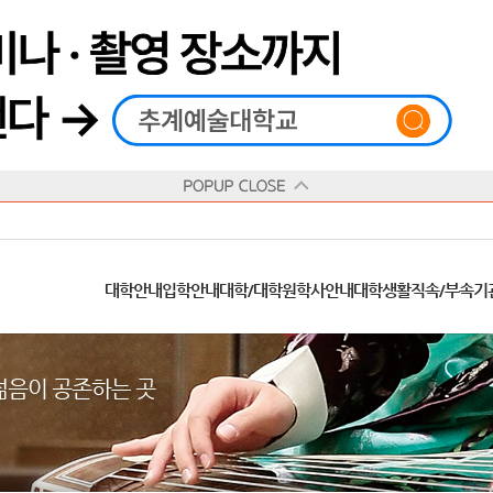
재생
정지
총장메시지
대학
대학
학사일정
공지사항
직속기관
공연예술대학
교육혁신원
Q&A
수업안내
창의예술대학
산학협력단
추계상징
융합예술대학
인권센터
동아리
신청서 양식
학술정보원
교양학부
추계웹진
국제학부
수상안내
캠
교육목표
대학원
대학원
학칙/시행세칙
학교소식
부속기관
일반대학원
국제교류원
FAQ
학적변동
문화예술경영대학원
방송국
부서/부속기관 안내
미래인재센터
청탁금지법
장애학생지원센터
증명발급
학교법인
추계학보
지역협력센터
한국
교
연혁
등록안내
주요행사안내
분실물/습득물
병무안내
대학현황
총동문회
ISIC(국제학생증)
발전기금 안내
봉사활동
콘
CUfA Vision 2025+
교과안내
CUfA 갤러리
식단안내
장학/학자금안내
추계뉴스
정보서비스
비교과통합
찾아오시는길
학생복지시설
대학안내
입학안내
대학/대학원
학사안내
대학생활
직속/부속기
학생지원정보
총학생회