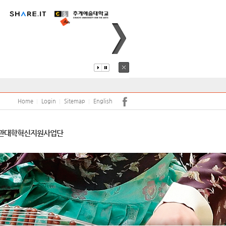
퍼스안내
코로나19
어학당
원(강사)채용
안전
학보사
학생생활관
학생상담센터
Home
Login
Sitemap
English
서트홀
공익신고 및 공익신고자 보호
관
대학혁신지원사업단