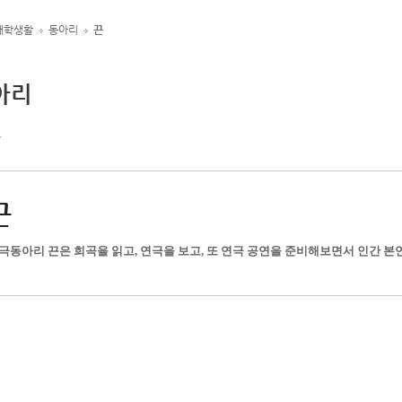
대학생활
동아리
끈
아리
끈
끈
극동아리 끈은 희곡을 읽고
,
연극을 보고
,
또 연극 공연을 준비해보면서 인간 본