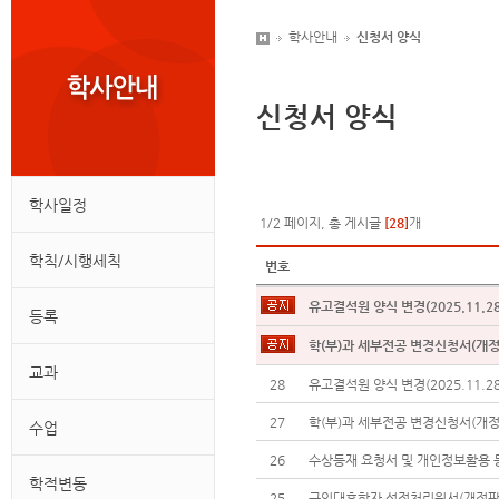
학사안내
신청서 양식
신청서 양식
학사일정
1/2 페이지, 총 게시글
[28]
개
학칙/시행세칙
번호
유고결석원 양식 변경(2025.11.28
등록
학(부)과 세부전공 변경신청서(개정
교과
28
유고결석원 양식 변경(2025.11.28
27
학(부)과 세부전공 변경신청서(개정
수업
26
수상등재 요청서 및 개인정보활용 
학적변동
25
군입대휴학자 성적처리원서(개정판