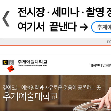
재생
정지
총장메시지
대학
대학
학사일정
공지사항
직속기관
공연예술대학
교육혁신원
Q&A
수업안내
창의예
산학
교육목표
대학원
대학원
학칙/시행세칙
학교소식
부속기관
일반대학원
국제교류원
FAQ
학적변동
문화예
방송
Introduction
Introduction
Introduction
Introduction
Introduction
Introduction
대학안내
입학안내
대학/대학원
학사안내
대학생활
직속/부속기관
연혁
등록안내
주요행사안내
분실물/습
병무안내
CUfA Vision 2025+
교과안내
CUfA 갤러리
식단안내
장학/학
대학안내
입학
학생지원정보
총학생회