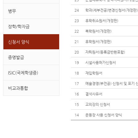
24
학과(세부전공)변경신청서(개정판)
병무
23
휴학취소원서(개정판)
장학/학자금
22
복학원서(개정판)
신청서 양식
21
휴학원서(개정판)
20
자퇴원서(등록금반환포함)
증명발급
19
시설사용허가신청서
ISIC(국제학생증)
18
재입학원서
17
예술경영(부전공) 신청서 및 포기 
비교과통합
16
결석사유서
15
교외강의 신청서
14
운동장 사용 신청서 양식