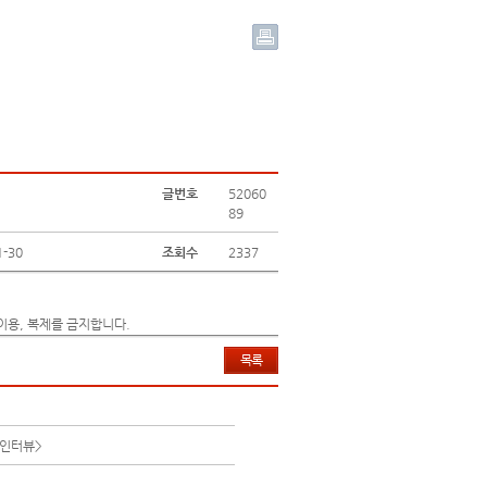
글번호
52060
89
1-30
조회수
2337
이용, 복제를 금지합니다.
목록
전인터뷰>