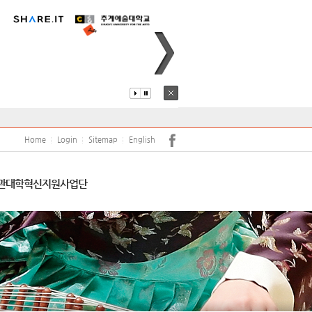
퍼스안내
코로나19
어학당
원(강사)채용
안전
학보사
학생생활관
학생상담센터
Home
Login
Sitemap
English
서트홀
공익신고 및 공익신고자 보호
관
대학혁신지원사업단