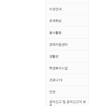
수상안내
추계학보
봉사활동
장애지원센터
생활관
학생복지시설
코로나19
안전
공익신고 및 공익신고자 보
호