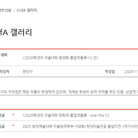
대학생활
CUfA 갤러리
fA 갤러리
제목
<2020학년도 미술대학 동양화 졸업작품展-나,선>
작성자
관리자
작성일
2020-1
지의 저작권은 해당 작품의 학생에게 있으며, 게재된 학생의 창작 저작물 무단 도용, 상업적 
전글
<2020학년도 미술대학 판화과 졸업작품展 - over the C>
음글
2025 창의예술대학 미술창작학부 서양화/현대미술전공 졸업미전 <작가사