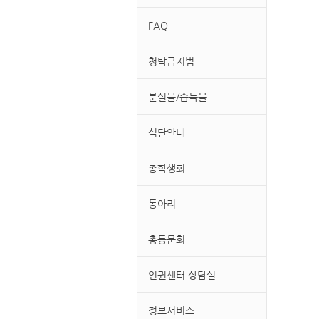
FAQ
청탁금지법
분실물/습득물
식단안내
총학생회
동아리
총동문회
인권센터 상담실
정보서비스