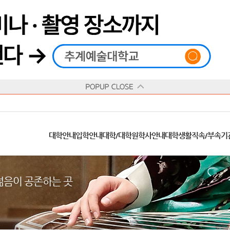
재생
정지
총장메시지
대학
대학
학사일정
공지사항
직속기관
공연예술대학
교육혁신원
Q&A
수업안내
창의예술대학
산학협력단
추계상징
융합예술대학
인권센터
동아리
신청서 양식
학술정보원
교양학부
추계웹진
국제학부
수상안내
캠
교육목표
대학원
대학원
학칙/시행세칙
학교소식
부속기관
일반대학원
국제교류원
FAQ
학적변동
문화예술경영대학원
방송국
부서/부속기관 안내
미래인재센터
청탁금지법
장애학생지원센터
증명발급
학교법인
추계학보
지역협력센터
한국
교
연혁
등록안내
주요행사안내
분실물/습득물
병무안내
대학현황
총동문회
ISIC(국제학생증)
발전기금 안내
봉사활동
콘
CUfA Vision 2025+
교과안내
CUfA 갤러리
식단안내
장학/학자금안내
추계뉴스
정보서비스
비교과통합
찾아오시는길
학생복지시설
대학안내
입학안내
대학/대학원
학사안내
대학생활
직속/부속기
학생지원정보
총학생회