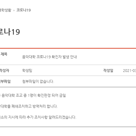
대학생활
코로나19
로나19
제목
음악대학 코로나19 확진자 발생 안내
작성자
학생팀
작성일
2021-0
첨부파일
첨부파일이 없습니다.
 음악대학 조교 중 1명이 확진판정 되어 금일
대학을 폐쇄조치하고 방역처리 합니다.
소의 지시에 따라 추가 조치사항 알려드리겠습니다.