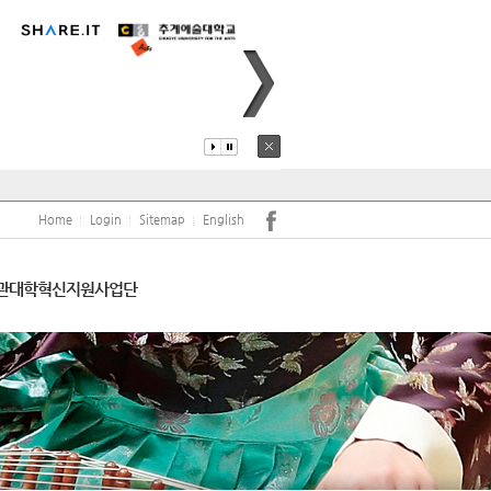
퍼스안내
코로나19
어학당
원(강사)채용
안전
학보사
학생생활관
학생상담센터
Home
Login
Sitemap
English
서트홀
공익신고 및 공익신고자 보호
관
대학혁신지원사업단