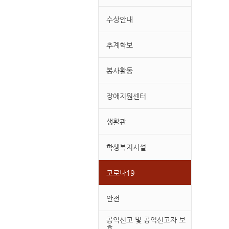
수상안내
추계학보
봉사활동
장애지원센터
생활관
학생복지시설
코로나19
안전
공익신고 및 공익신고자 보
호