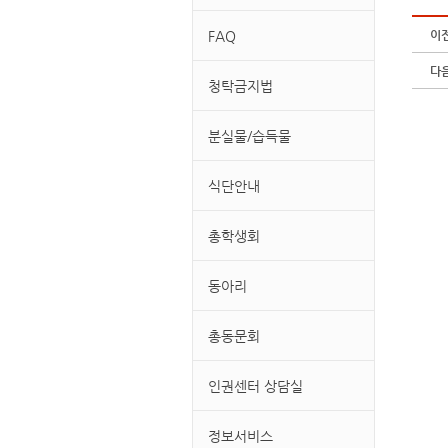
FAQ
이
다
청탁금지법
분실물/습득물
식단안내
총학생회
동아리
총동문회
인권센터 상담실
정보서비스