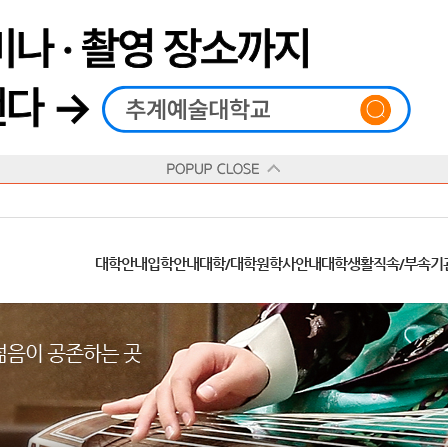
재생
정지
총장메시지
대학
대학
학사일정
공지사항
직속기관
공연예술대학
교육혁신원
Q&A
수업안내
창의예술대학
산학협력단
추계상징
융합예술대학
인권센터
동아리
신청서 양식
학술정보원
교양학부
추계웹진
국제학부
수상안내
캠
교육목표
대학원
대학원
학칙/시행세칙
학교소식
부속기관
일반대학원
국제교류원
FAQ
학적변동
문화예술경영대학원
방송국
부서/부속기관 안내
미래인재센터
청탁금지법
장애학생지원센터
증명발급
학교법인
추계학보
지역협력센터
한국
교
연혁
등록안내
주요행사안내
분실물/습득물
병무안내
대학현황
총동문회
ISIC(국제학생증)
발전기금 안내
봉사활동
콘
CUfA Vision 2025+
교과안내
CUfA 갤러리
식단안내
장학/학자금안내
추계뉴스
정보서비스
비교과통합
찾아오시는길
학생복지시설
대학안내
입학안내
대학/대학원
학사안내
대학생활
직속/부속기
학생지원정보
총학생회