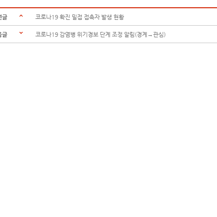
전글
코로나19 확진 밀접 접촉자 발생 현황
음글
코로나19 감염병 위기경보 단계 조정 알림(경계→관심)