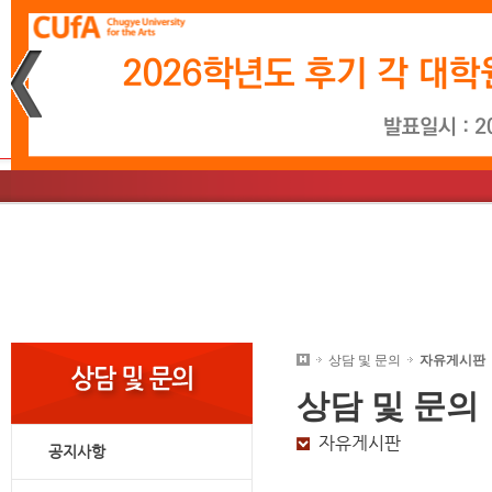
재생
정지
소개
학사일정
문화예술경영학과
소개
학사일정
영상시나리오학과
총장인사말
입학소식
음악학과
학사
미
교
대학원안내
상담 및 문의
자유게시판
상담 및 문의
자유게시판
공지사항