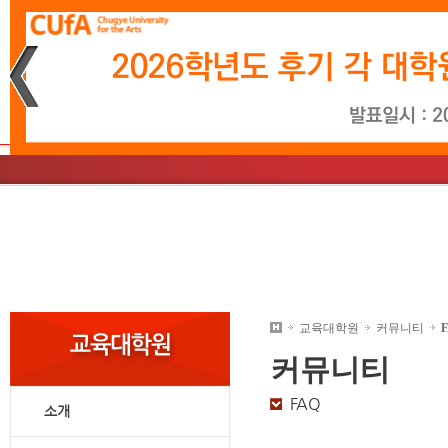
재생
정지
소개
학사일정
문화예술경영학과
소개
학사일정
영상시나리오학과
총장인사말
입학소식
음악학과
학사
미
교
대학원안내
교육대학원
커뮤니티
커뮤니티
FAQ
소개